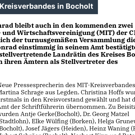
Kreisverbandes in Bocholt
nrad bleibt auch in den kommenden zwei
- und Wirtschaftsvereinigung (MIT) der 
slich der turnusgemäßen Versammlung di
nrad einstimmig in seinem Amt bestätigt
stellvertretende Landrätin des Kreises B
 ihren Ämtern als Stellvertreter des
Neue Pressesprecherin des MIT-Kreisverbandes 
Martina Schrage aus Legden. Christina Hoffs wu
erstmals in den Kreisvorstand gewählt und hat 
Amt der Schriftführerin übernommen. Zu Beisit
wurden Antje Gerke(Bocholt), Dr. Georg Matzel
(Stadtlohn), Elke Wülfing (Borken), Helga Grun
Bocholt), Josef Jägers (Heiden), Heinz Waning (