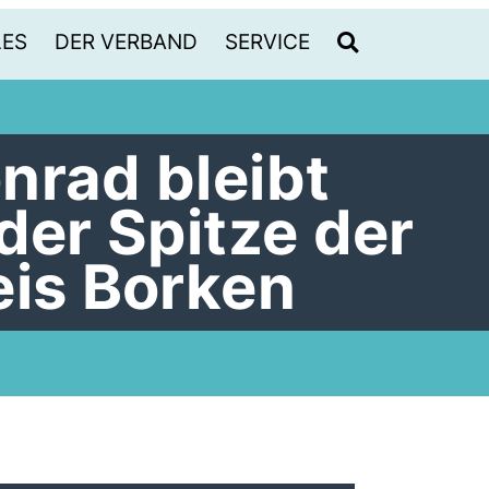
LES
DER VERBAND
SERVICE
nrad bleibt
der Spitze der
eis Borken