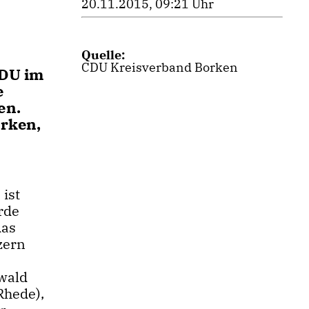
20.11.2015, 09:21 Uhr
Quelle:
CDU Kreisverband Borken
CDU im
e
en.
orken,
ist
rde
das
zern
ewald
Rhede),