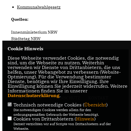
Kommunalwahlgesetz
Quellen:
Innenministerium NRW
Städtetag NRW
Cookie Hinweis
Diese Webseite verwendet Cookies, die notwendig
Homepage des CDU Gemeindeverbandes Reken
sind, um die Webseite zu nutzen. Weiterhin
verwenden wir Dienste von Drittanbietern, die uns
helfen, unser Webangebot zu verbessern (Website-
Optmierung). Für die Verwendung bestimmter
Dienste, benötigen wir Ihre Einwilligung. Ihre
Einwilligung können Sie jederzeit widerrufen. Weitere
Informationen finden Sie in unserer
Datenschutzerklärung
.
IMPRESSUM
DATENSCHUTZ
KONTAKT
Technisch notwendige Cookies (
Übersicht
)
CDU-Kreisverband Borken
Die notwendigen Cookies werden allein für den
ordnungsgemäßen Gebrauch der Webseite benötigt.
Cookies von Drittanbietern (
Hinweis
)
CDU NRW
Derzeit verzichten wir auf Scripte von Drittanbietern auf der
Webseite.