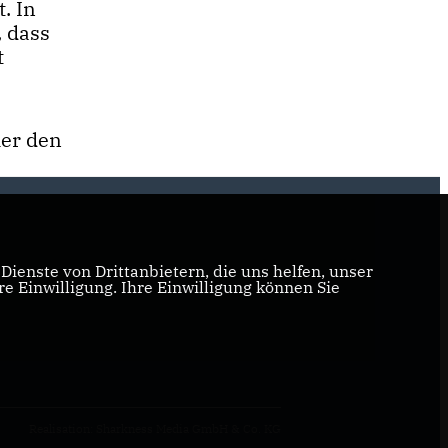
. In
, dass
t
ier den
ienste von Drittanbietern, die uns helfen, unser
 Einwilligung. Ihre Einwilligung können Sie
Realisation: Sharkness Media GmbH & Co. KG