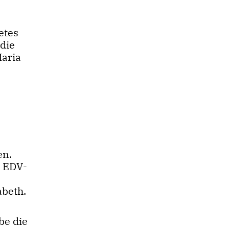
etes
die
Maria
en.
r EDV-
abeth.
be die