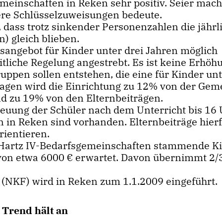
meinschaften in Reken sehr positiv. Seier mach
ere Schlüsselzuweisungen bedeute.
dass trotz sinkender Personenzahlen die jährl
) gleich blieben.
gsangebot für Kinder unter drei Jahren möglich
tliche Regelung angestrebt. Es ist keine Erhöh
uppen sollen entstehen, die eine für Kinder unt
tragen wird die Einrichtung zu 12% von der Gem
d zu 19% von den Elternbeiträgen.
reuung der Schüler nach dem Unterricht bis 16
n in Reken sind vorhanden. Elternbeiträge hier
rientieren.
Hartz IV-Bedarfsgemeinschaften stammende K
on etwa 6000 € erwartet. Davon übernimmt 2/
KF) wird in Reken zum 1.1.2009 eingeführt.
 Trend hält an