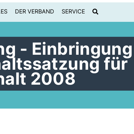
LES
DER VERBAND
SERVICE
ng - Einbringung
altssatzung für
halt 2008