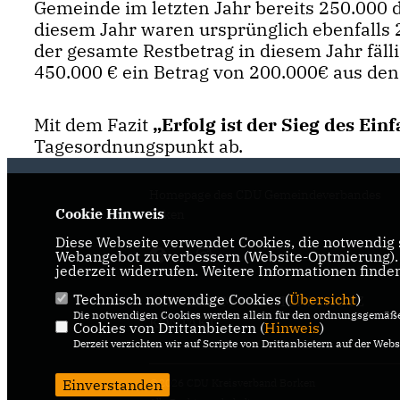
Gemeinde im letzten Jahr bereits 250.000 
diesem Jahr waren ursprünglich ebenfalls 
der gesamte Restbetrag in diesem Jahr fälli
450.000 € ein Betrag von 200.000€ aus d
Mit dem Fazit
Erfolg ist der Sieg des Einf
Tagesordnungspunkt ab.
Homepage des CDU Gemeindeverbandes
Cookie Hinweis
Reken
Diese Webseite verwendet Cookies, die notwendig s
Webangebot zu verbessern (Website-Optmierung). F
jederzeit widerrufen. Weitere Informationen finde
Technisch notwendige Cookies (
Übersicht
)
IMPRESSUM
DATENSCHUTZ
Die notwendigen Cookies werden allein für den ordnungsgemäße
KONTAKT
Cookies von Drittanbietern (
Hinweis
)
Derzeit verzichten wir auf Scripte von Drittanbietern auf der Webs
Einverstanden
@2026 CDU Kreisverband Borken