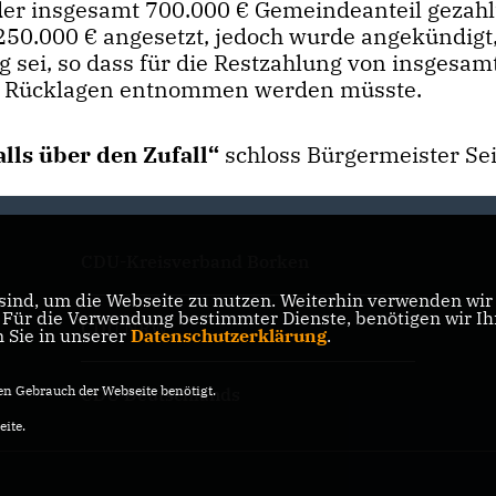
der insgesamt 700.000 € Gemeindeanteil gezahlt
250.000 € angesetzt, jedoch wurde angekündigt
g sei, so dass für die Restzahlung von insgesam
en Rücklagen entnommen werden müsste.
alls über den Zufall“
schloss Bürgermeister Se
CDU-Kreisverband Borken
ind, um die Webseite zu nutzen. Weiterhin verwenden wir D
ür die Verwendung bestimmter Dienste, benötigen wir Ihre
CDU NRW
n Sie in unserer
Datenschutzerklärung
.
n Gebrauch der Webseite benötigt.
CDU Deutschlands
eite.