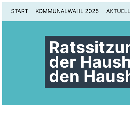
START
KOMMUNALWAHL 2025
AKTUEL
Ratssitzu
der Haush
den Haus