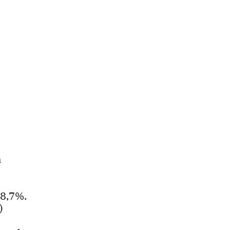
n
48,7%.
)