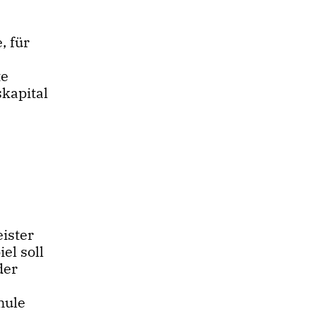
, für
te
skapital
ister
el soll
der
hule