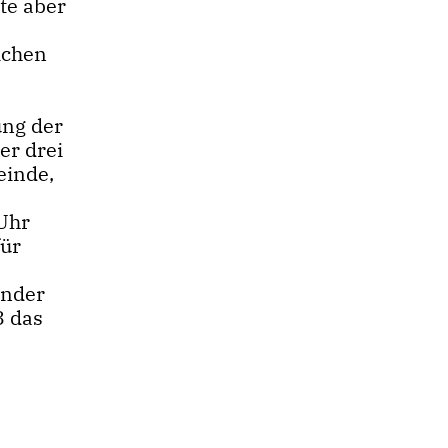
te aber
ichen
ung der
er drei
einde,
 Uhr
für
inder
3 das